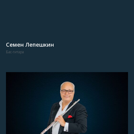
Cемен Лепешкин
Бас-гитара