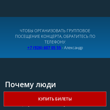
ЧТОБЫ ОРГАНИЗОВАТЬ ГРУППОВОЕ
ПОСЕЩЕНИЕ КОНЦЕРТА, ОБРАТИТЕСЬ ПО
ТЕЛЕФОНУ:
+7 (926) 607 05 55
- Александр
Почему люди
возвращаются на
КУПИТЬ БИЛЕТЫ
концерты Макарских